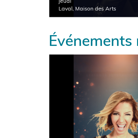
jeudi
Laval, Maison des Arts
ACHETER
local_activity
Événements 