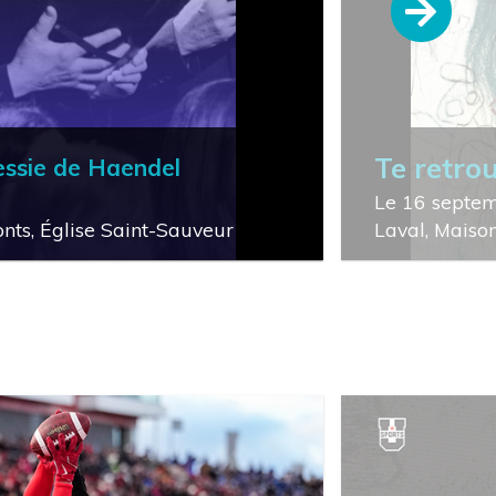
Te retro
essie de Haendel
Le 16 septe
nts, Église Saint-Sauveur
Laval, Maiso
AC
local_activity