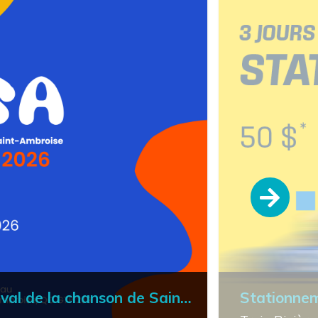
Demi-finale - Festival de la chanson de Saint-Ambroise
Stationnem