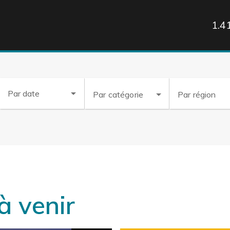
1.4
arrow_drop_down
Par date
Par catégorie
Par région
à venir