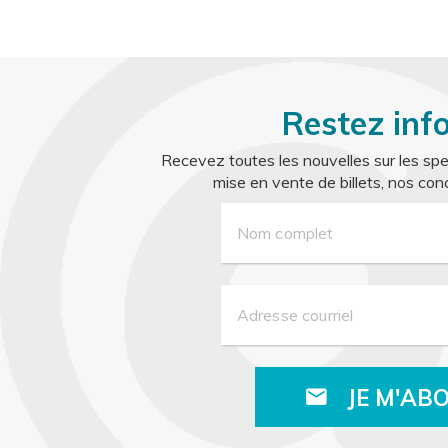
ACHETER
local_activity
Restez inf
Recevez toutes les nouvelles sur les spe
mise en vente de billets, nos conc
Nom complet
Adresse courriel
JE M'AB
email