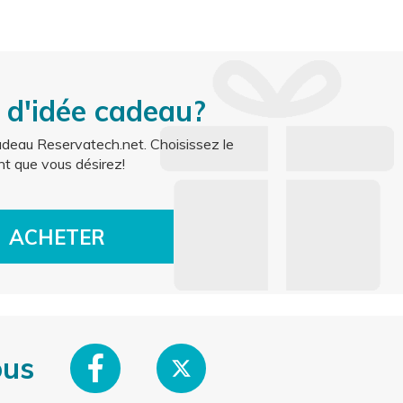
AC
local_activity
 d'idée cadeau?
deau Reservatech.net. Choisissez le
t que vous désirez!
ACHETER
ous