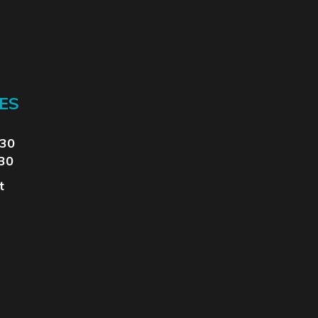
ES
330
330
t