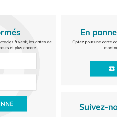
ACHETER
local_activity
ormés
En panne
ctacles à venir, les dates de
Optez pour une carte ca
ours et plus encore...
montan
local_activity
ONNE
Suivez-n