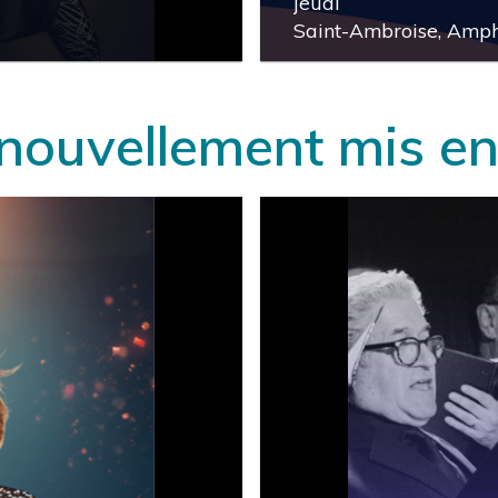
jeudi
Saint-Ambroise, Amph
ACHETER
local_activity
nouvellement mis en