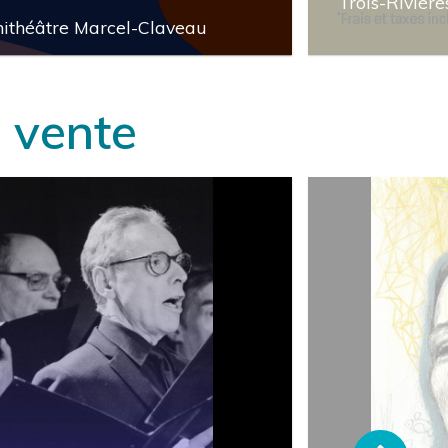
Trois-Rivière
ithéâtre Marcel-Claveau
AC
local_activity
 vente