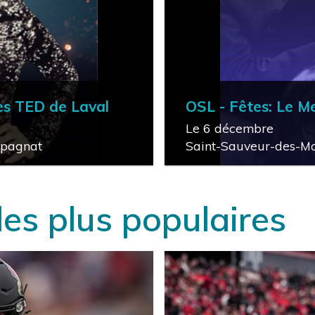
des TED de Laval
OSL - Fêtes: Le M
Le 6 décembre
mpagnat
Saint-Sauveur-des-Mo
ACHETER
local_activity
es plus populaires