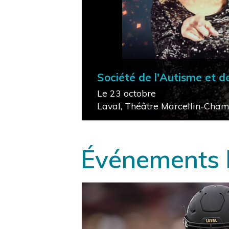
Société de l'Autisme et 
Le 23 octobre
Laval, Théâtre Marcellin-Cha
ACHETER
local_activity
Événements l