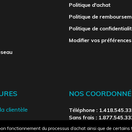
Politique d'achat
Politique de remboursem
Politique de confidentiali
Modifier vos préférences
éseau
URES
NOS COORDONNÉ
a clientèle
Téléphone : 1.418.545.3
Sans frais : 1.877.545.3
support@reservatech.ne
u bon fonctionnement du processus d’achat ainsi que de certains