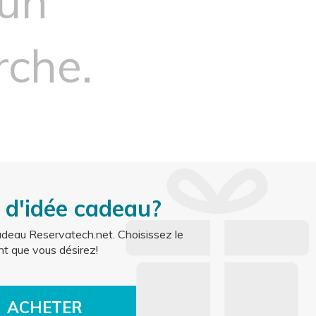
cun
rche.
 d'idée cadeau?
deau Reservatech.net. Choisissez le
t que vous désirez!
ACHETER