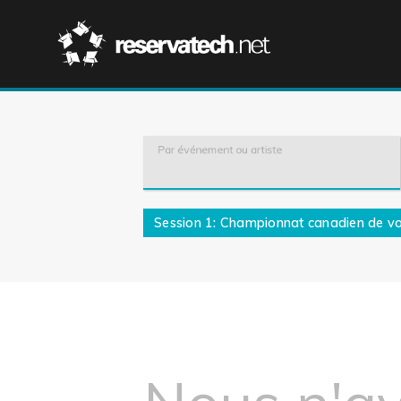
Par événement ou artiste
Session 1: Championnat canadien de vo