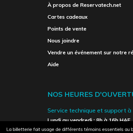
À propos de Reservatech.net
Cartes cadeaux
Points de vente
Nous joindre
Vendre un événement sur notre r
Aide
NOS HEURES D'OUVERT
Service technique et support à l
Lundi au vendredi : 8h à 16h HAE
Samedi et dimanche : Fermé
La billetterie fait usage de différents témoins essentiels a