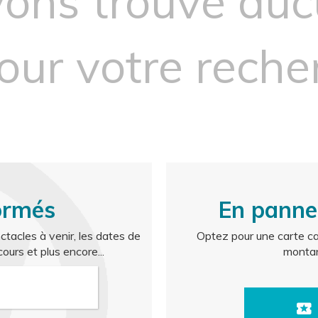
vons trouvé au
pour votre reche
ormés
En panne
ctacles à venir, les dates de
Optez pour une carte ca
ours et plus encore...
montan
local_activity