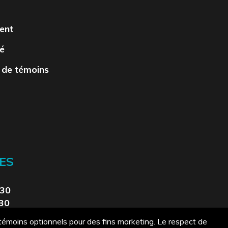
ent
té
 de témoins
ES
330
330
t
 témoins optionnels pour des fins marketing. Le respect de